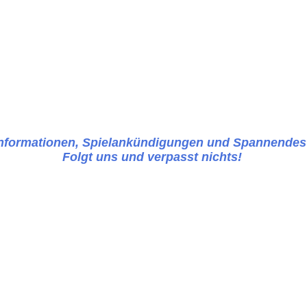
Informationen, Spielankündigungen und Spannendes
Folgt uns und verpasst nichts!
Herzlich willkommen beim VfL Sindelfingen
Deinem Traditionsverein im Tischtennis
 Tischtennis-Community und stolz darauf, mehr als 200 Mitgli
Teamgeist und den Spaß am Spiel!
 und coole Events, die das Gemeinschaftsgefühl stärken.
ir freuen uns darauf, Dich kennenzulernen und gemeinsam m