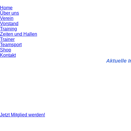
Home
Über uns
Verein
Vorstand
Training
Zeiten und Hallen
Trainer
Teamsport
Shop
Kontakt
Aktuelle 
Seit über 75 Jahren sind wir ein fester Bestandteil der
Wir bieten regelmäßige Trainings, spannende Wettkämpfe
unserer Tischtennis-Familie. W
Jetzt Mitglied werden!